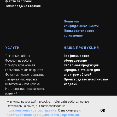
© 2026 Геоспейс
Технолоджис Евразия
Политика
конфиденциальности
Пользовательское
соглашение
УСЛУГИ
НАША ПРОДУКЦИЯ
Токарные работы
Геофизическое
Фрезерные работы
оборудование
Электро-эрозионная
Кабельная продукция
Гальванические покрытия
Зарядные станции для
Фотохимическое травление
электромобилей
Лазерная маркировка
Производство пластиковых
Шлифовка и полировка
изделий
Изготовление пластиковых
изделий
Импортозамещение
Мы используем файлы cookie, чтобы сайт работал лучше.
Оставаясь на сайте, вы даете согласие на
OK
пользовательское соглашение
. Ознакомьтесь
с
политикой конфиденциальности и правилами